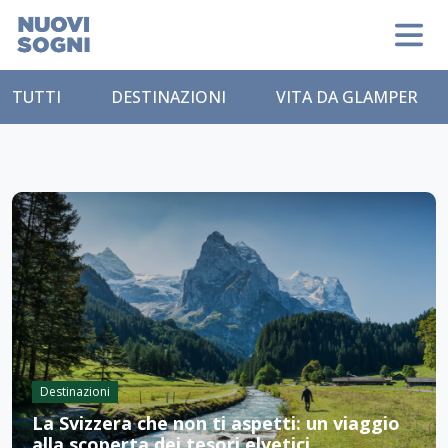
TUTTI
DESTINAZIONI
VITA DA GLAMPER
Destinazioni
La Svizzera che non ti aspetti: un viaggio
alla scoperta dei tesori elvetici