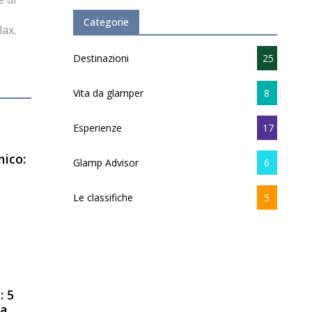
Categorie
lax.
Destinazioni
25
Vita da glamper
8
Esperienze
17
ico:
Glamp Advisor
6
Le classifiche
5
: 5
ia