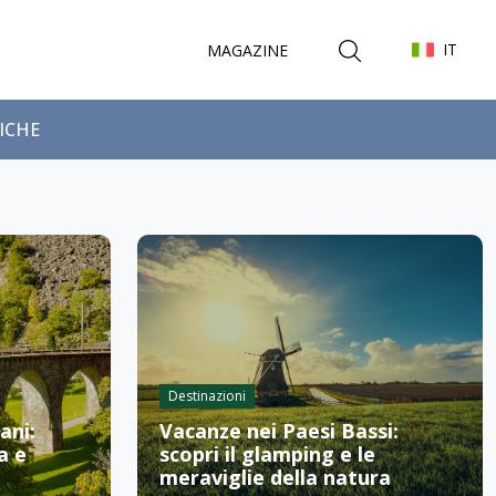
IT
MAGAZINE
FICHE
Destinazioni
ani:
Vacanze nei Paesi Bassi:
a e
scopri il glamping e le
meraviglie della natura