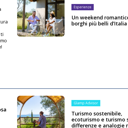
Esperienze
a
Un weekend romantico
tura
borghi più belli d’Italia
ti
iamo
!
Glamp Advisor
osa
Turismo sostenibile,
ecoturismo e turismo 
differenze e analogie 