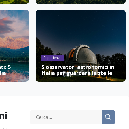
Esperienze
ti: 5
5 osservatori astronomici in
lia
Italia per guardare le stelle
ni
e di