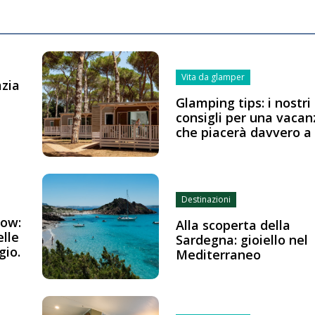
Vita da glamper
azia
Glamping tips: i nostri
consigli per una vacan
che piacerà davvero a 
Destinazioni
low:
Alla scoperta della
elle
Sardegna: gioiello nel
gio.
Mediterraneo