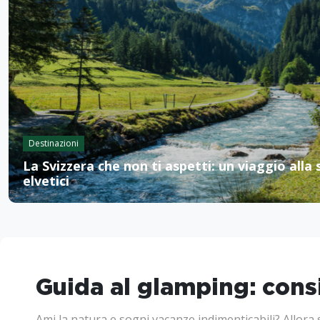
Destinazioni
La Svizzera che non ti aspetti: un viaggio alla
elvetici
Guida al glamping: consig
Ami la natura e sogni vacanze indimenticabili? Allora 