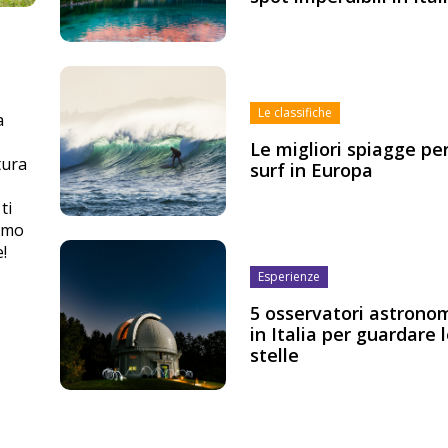
Le classifiche
a
Le migliori spiagge per
tura
surf in Europa
ti
iamo
!
Esperienze
5 osservatori astronom
in Italia per guardare 
stelle