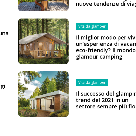
nuove tendenze di via
Vita da glamper
 una
Il miglior modo per vi
un’esperienza di vaca
eco-friendly? Il mondo
glamour camping
Vita da glamper
ggi
Il successo del glampin
trend del 2021 in un
settore sempre più flo