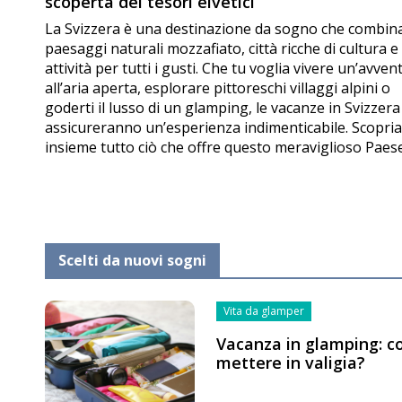
scoperta dei tesori elvetici
La Svizzera è una destinazione da sogno che combin
paesaggi naturali mozzafiato, città ricche di cultura e
attività per tutti i gusti. Che tu voglia vivere un’avven
all’aria aperta, esplorare pittoreschi villaggi alpini o
goderti il lusso di un glamping, le vacanze in Svizzera 
assicureranno un’esperienza indimenticabile. Scopr
insieme tutto ciò che offre questo meraviglioso Paese
Scelti da nuovi sogni
Vita da glamper
Vacanza in glamping: c
mettere in valigia?