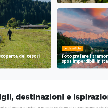
Le classifiche
 scoperta dei tesori
Fotografare i tramon
spot imperdibili in Ita
li, destinazioni e ispirazio
sei nel posto giusto! In questa sezione ti racconteremo stori