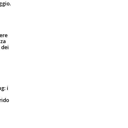
ggio.
vere
nza
 dei
g: i
rido