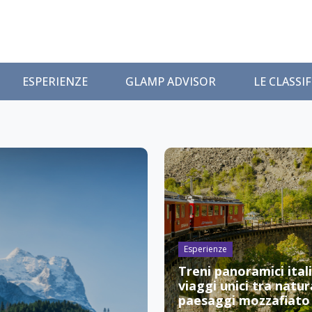
ESPERIENZE
GLAMP ADVISOR
LE CLASSI
Esperienze
Treni panoramici itali
viaggi unici tra natur
paesaggi mozzafiato