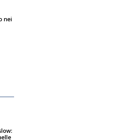
 nei
slow:
nelle