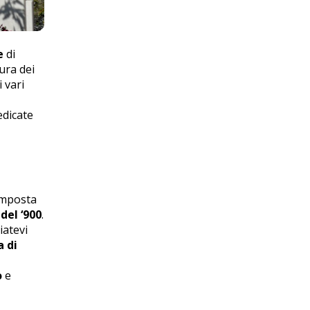
e
di
ura dei
 vari
edicate
omposta
el ‘900
.
iatevi
a di
o
e