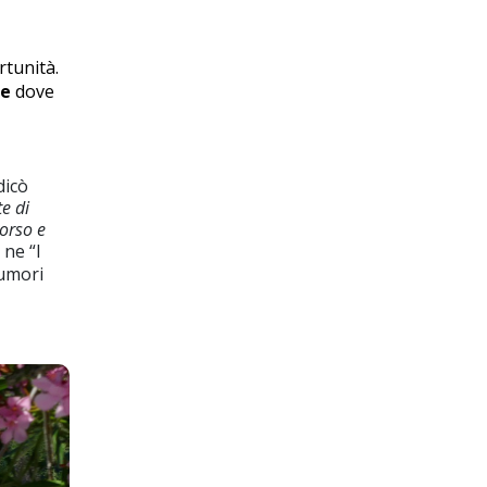
rtunità.
e
dove
dicò
e di
corso e
 ne “I
rumori