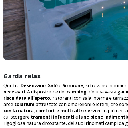
Garda relax
Qui, tra
Desenzano
,
Salò
e
Sirmione
, si trovano innumer
necessari
. A disposizione dei
camping
, c’è una vasta ga
riscaldata
all’aperto
, ristoranti con sala interna e terr
aree
solarium
attrezzate con ombrelloni e lettini, che so
con la natura
,
comfort e molti altri servizi
. In più nei
ca
cui scorgere
tramonti infuocati
e
lune
piene
indimentic
rigogliosa natura circostante, dei suoi rinomati campi da g