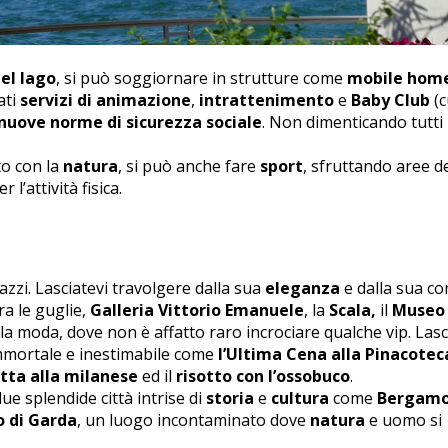
el lago
, si può soggiornare in strutture come
mobile hom
ati
servizi di animazione
,
intrattenimento
e
Baby Club
(c
e nuove norme di sicurezza sociale
. Non dimenticando tutti i
to con la
natura
, si può anche fare
sport
, sfruttando aree d
 l’attività fisica.
zzi. Lasciatevi travolgere dalla sua
eleganza
e dalla sua c
ra le guglie,
Galleria Vittorio Emanuele
, la
Scala,
il
Museo d
lla moda, dove non è affatto raro incrociare qualche vip. Lasc
immortale e inestimabile come
l’Ultima Cena alla Pinacotec
tta alla milanese
ed il
risotto con l’ossobuco
.
ue splendide città intrise di
storia
e
cultura
come
Bergam
 di Garda
, un luogo incontaminato dove
natura
e uomo si