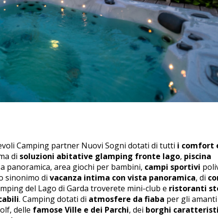
evoli
Camping partner Nuovi Sogni
dotati di tutti
i comfort 
mma di
soluzioni
abitative
glamping
fronte
lago
,
piscina
azza panoramica, area giochi per bambini,
campi
sportivi
poli
no sinonimo di
vacanza intima con vista panoramica
, di
co
mping del Lago di Garda
troverete mini-club e
ristoranti
st
abili
. Camping dotati di
atmosfere da fiaba
per gli amanti
olf, delle
famose Ville e dei Parchi
, dei
borghi caratteristi