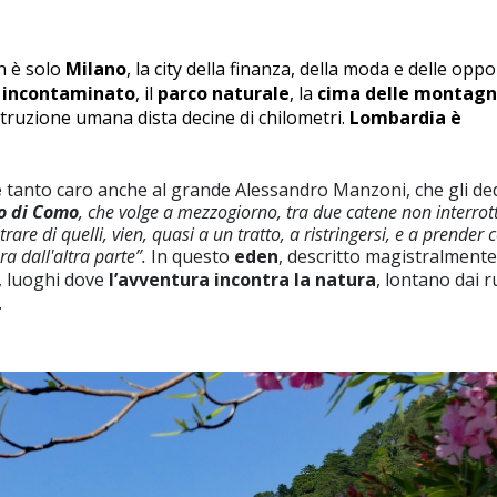
n è solo
Milano
, la city della finanza, della moda e delle oppo
 incontaminato
, il
parco naturale
, la
cima delle
montagn
truzione umana dista decine di chilometri.
Lombardia è
e
tanto caro anche al grande Alessandro Manzoni, che gli de
o di Como
, che volge a mezzogiorno, tra due catene non interrott
rare di quelli, vien, quasi a un tratto, a ristringersi, e a prender 
a dall'altra parte”.
In questo
eden
, descritto magistralmente
, luoghi dove
l’avventura incontra la natura
, lontano dai 
.