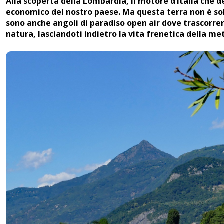
Alla scoperta della Lombardia, il motore d’Italia che d
economico del nostro paese. Ma questa terra non è solo
sono anche angoli di paradiso open air dove trascorrer
natura, lasciandoti indietro la vita frenetica della met