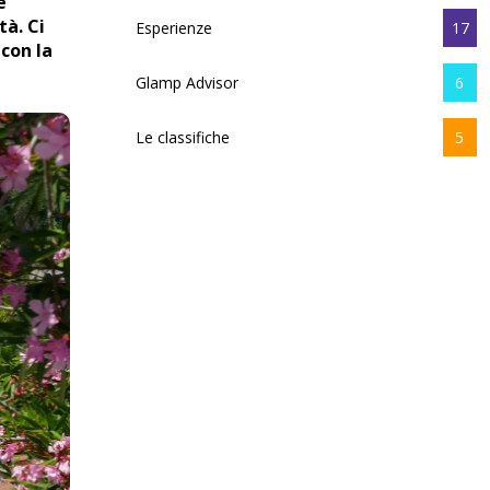
e
tà. Ci
Esperienze
17
 con la
Glamp Advisor
6
Le classifiche
5