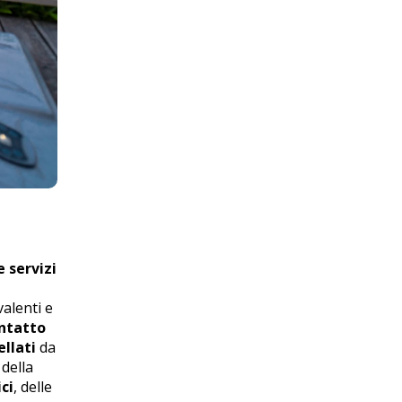
e servizi
valenti e
ntatto
ellati
da
 della
ci
, delle