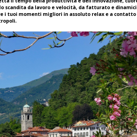
etta il tempo della produttività e dell’innovazione, cuor
 scandita da lavoro e velocità, da fatturato e dinamici
e i tuoi momenti migliori in assoluto relax e a contatto
ropoli.