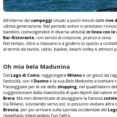
All’interno dei
campeggi
situati a pochi minuti dalle
rive d
ultima generazione. Nel periodo estivo si prestano rinnov
bambini, coinvolgendoli in diverse attività)
in linea con l
Bar-Ristorante
, con servizi di colazione, pranzo e cena.
Nel tempo, oltre a rilassarsi e a godersi lo spazio a contat
al tennis da tavolo, calcio, basket, beach-volley e attrezzi per
Oh mia bela Madunina
Dal
Lago di Como
, raggiungere
Milano
è un gioco da raga
fastosità, con il
Duomo
e la sua
Bela Madunina
a svettare t
Passeggiate per le vie dello
shopping
, nel quadrilatero de
suggestionare dalla maestosità di quei dipinti dal valore 
Brera
. Ma non dimenticate di assaggiare la famosa
cotole
Da Milano, scivolando verso est, si possono visitare altre d
Brescia
, per poi arrivare sulla sponda occidentale del
Lago
rispettano integrandosi l’un l’altro.