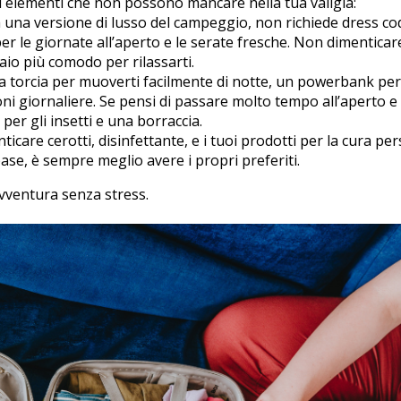
ni elementi che non possono mancare nella tua valigia:
 una versione di lusso del campeggio, non richiede dress co
i per le giornate all’aperto e le serate fresche. Non dimentica
aio più comodo per rilassarti.
 torcia per muoverti facilmente di notte, un powerbank per 
ioni giornaliere. Se pensi di passare molto tempo all’aperto e
er gli insetti e una borraccia.
care cerotti, disinfettante, e i tuoi prodotti per la cura per
se, è sempre meglio avere i propri preferiti.
avventura senza stress.