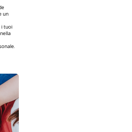
de
re un
i tuoi
 nella
sonale.