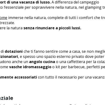
ort di una vacanza di lusso.
A differenza del campeggio
tto l’essenziale per sopravvivere nella natura, nel glamping t
home
immerse nella natura, complete di tutti i comfort che tr
trezzate.
vere la natura
senza rinunciare a piccoli lussi.
 di
dotazioni
che ti fanno sentire come a casa, se non megli
izionatori
, e spesso uno spazio esterno privato dove pote
ncludono anche un
angolo cucina
o una caffettiera per la cola
a come
vasche idromassaggio
o kit per barbecue, perfetti p
amente accessoriati
con tutto il necessario per una vacanz
nziale