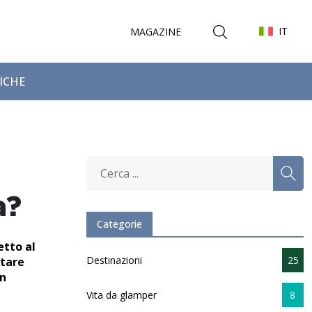
IT
MAGAZINE
FICHE
a?
Categorie
etto al
Destinazioni
25
rtare
un
Vita da glamper
8