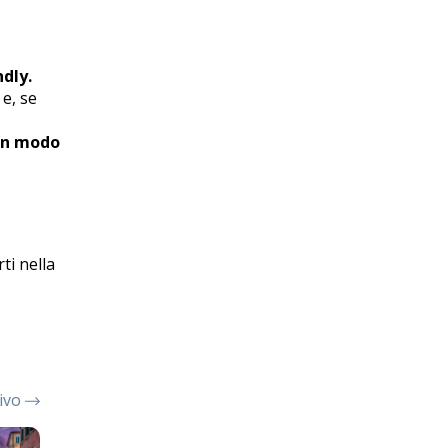
ndly.
i
e, se
 in modo
ti nella
sivo