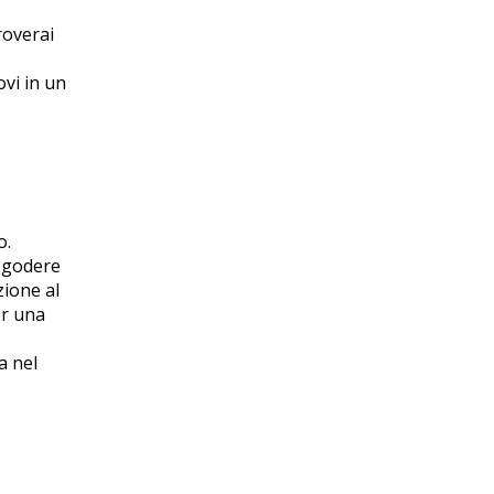
roverai
ovi in un
o.
r godere
zione al
er una
a nel