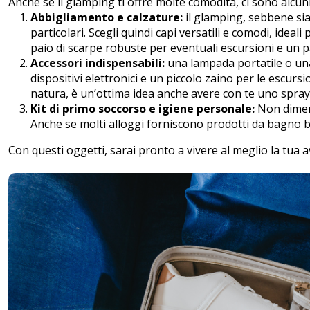
Anche se il glamping ti offre molte comodità, ci sono alcu
Abbigliamento e calzature:
il glamping, sebbene sia
particolari. Scegli quindi capi versatili e comodi, ideal
paio di scarpe robuste per eventuali escursioni e un p
Accessori indispensabili:
una lampada portatile o una
dispositivi elettronici e un piccolo zaino per le escurs
natura, è un’ottima idea anche avere con te uno spray p
Kit di primo soccorso e igiene personale:
Non dimenti
Anche se molti alloggi forniscono prodotti da bagno ba
Con questi oggetti, sarai pronto a vivere al meglio la tua 