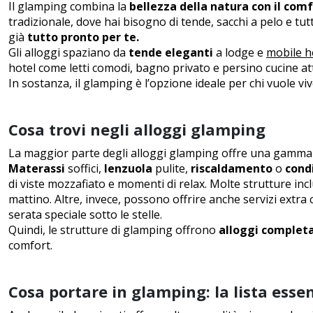
Il glamping combina la
bellezza della natura con il comf
tradizionale, dove hai bisogno di tende, sacchi a pelo e tu
già
tutto pronto per te.
Gli alloggi spaziano da
tende eleganti
a lodge e
mobile 
hotel come letti comodi, bagno privato e persino cucine at
In sostanza, il glamping è l’opzione ideale per chi vuole vi
Cosa trovi negli alloggi glamping
La maggior parte degli alloggi glamping offre una gamma
Materassi
soffici,
lenzuola
pulite,
riscaldamento
o
cond
di viste mozzafiato e momenti di relax. Molte strutture i
mattino. Altre, invece, possono offrire anche servizi extr
serata speciale sotto le stelle.
Quindi, le strutture di glamping offrono
alloggi complet
comfort.
Cosa portare in glamping: la lista esse