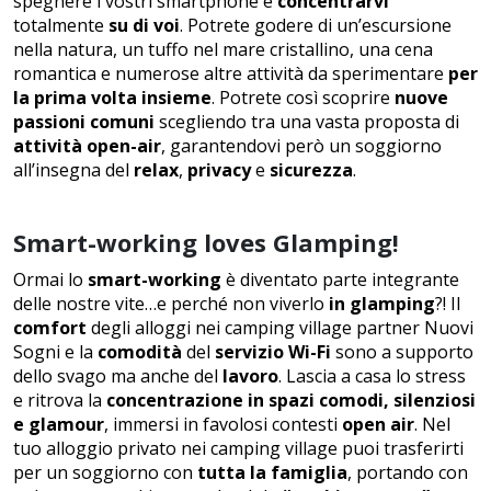
spegnere i vostri smartphone e
concentrarvi
totalmente
su di voi
. Potrete godere di un’escursione
nella natura, un tuffo nel mare cristallino, una cena
romantica e numerose altre attività da sperimentare
per
la prima volta insieme
. Potrete così scoprire
nuove
passioni comuni
scegliendo tra una vasta proposta di
attività open-air
, garantendovi però un soggiorno
all’insegna del
relax
,
privacy
e
sicurezza
.
Smart-working loves Glamping!
Ormai lo
smart-working
è diventato parte integrante
delle nostre vite…e perché non viverlo
in glamping
?! Il
comfort
degli alloggi nei camping village partner Nuovi
Sogni e la
comodità
del
servizio Wi-Fi
sono a supporto
dello svago ma anche del
lavoro
. Lascia a casa lo stress
e ritrova la
concentrazione in spazi comodi, silenziosi
e glamour
, immersi in favolosi contesti
open air
. Nel
tuo alloggio privato nei camping village puoi trasferirti
per un soggiorno con
tutta la famiglia
, portando con