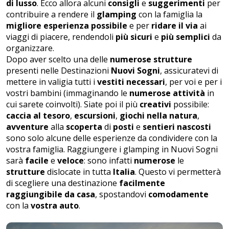
di lusso
. Ecco allora alcuni
consigli
e
suggerimenti
per
contribuire a rendere il
glamping
con la famiglia la
migliore esperienza possibile
e per
ridare il
via
ai
viaggi di piacere, rendendoli
più sicuri
e
più semplici
da
organizzare.
Dopo aver scelto una delle
numerose strutture
presenti nelle
Destinazioni
Nuovi Sogni
, assicuratevi di
mettere in valigia tutti i
vestiti necessari
, per voi e per i
vostri bambini (immaginando le
numerose attività
in
cui sarete coinvolti). Siate poi il più
creativi
possibile:
caccia al tesoro
,
escursioni
,
giochi nella natura
,
avventure
alla
scoperta
di
posti
e
sentieri nascosti
sono solo alcune delle esperienze da condividere con la
vostra famiglia. Raggiungere
i glamping in Nuovi Sogni
sarà
facile
e
veloce
: sono infatti
numerose
le
strutture
dislocate in tutta
Italia
. Questo vi permetterà
di scegliere una destinazione
facilmente
raggiungibile da casa
, spostandovi
comodamente
con la
vostra auto
.