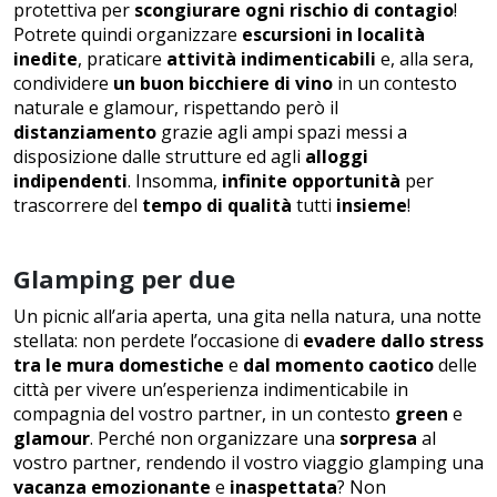
protettiva per
scongiurare ogni rischio di contagio
!
Potrete quindi organizzare
escursioni in località
inedite
, praticare
attività indimenticabili
e, alla sera,
condividere
un buon bicchiere di vino
in un contesto
naturale e glamour, rispettando però il
distanziamento
grazie agli ampi spazi messi a
disposizione dalle strutture ed agli
alloggi
indipendenti
. Insomma,
infinite opportunità
per
trascorrere del
tempo di qualità
tutti
insieme
!
Glamping per due
Un picnic all’aria aperta, una gita nella natura, una notte
stellata: non perdete l’occasione di
evadere dallo stress
tra le mura domestiche
e
dal momento caotico
delle
città per vivere un’esperienza indimenticabile in
compagnia del vostro partner, in un contesto
green
e
glamour
. Perché non organizzare una
sorpresa
al
vostro partner, rendendo il vostro viaggio glamping una
vacanza emozionante
e
inaspettata
? Non