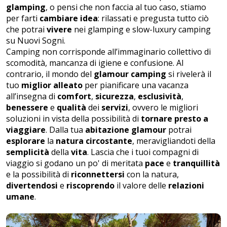
glamping
, o pensi che non faccia al tuo caso, stiamo
per farti
cambiare idea
: rilassati e pregusta tutto ciò
che potrai
vivere
nei glamping e
slow-luxury
camping
su Nuovi Sogni
.
Camping non corrisponde all’immaginario collettivo di
scomodità, mancanza di igiene e confusione. Al
contrario, il mondo del
glamour camping
si rivelerà il
tuo
miglior alleato
per pianificare una vacanza
all’insegna di
comfort
,
sicurezza
,
esclusività
,
benessere
e
qualità
dei
servizi
, ovvero le migliori
soluzioni in vista della possibilità di
tornare presto a
viaggiare
. Dalla tua
abitazione glamour
potrai
esplorare
la
natura circostante
, meravigliandoti della
semplicità
della
vita
. Lascia che i tuoi compagni di
viaggio si godano un po' di meritata
pace
e
tranquillità
e la possibilità di
riconnettersi
con la natura,
divertendosi
e
riscoprendo
il valore delle
relazioni
umane
.