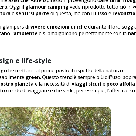
bero
. Oggi il
glamour camping
vede riprodotto tutto ciò in 
atura
e
sentirsi parte
di questa, ma con il
lusso
e
l’evoluzi
i glampers di
vivere emozioni uniche
durante il loro soggi
tano l’ambiente
e si amalgamano perfettamente con la
na
ign e life-style
ggi che mettano al primo posto il rispetto della natura e
nsabilmente
green
. Questo trend è sempre più diffuso, sopra
nostro pianeta
e la necessità di
viaggi sicuri
e
poco affolla
stro modo di viaggiare e che vede, per esempio, l’affermarsi 