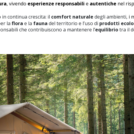
ura
, vivendo
esperienze responsabili
e
autentiche
nel ris
in continua crescita: il
comfort naturale
degli ambienti,
i
m
er la
flora
e la
fauna
del territorio e l’uso di
prodotti ecolo
sponsabili che contribuiscono a mantenere l’
equilibrio
tra il 