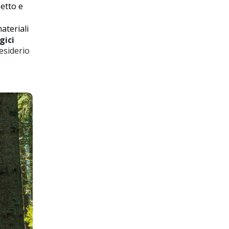
petto e
ateriali
gici
desiderio