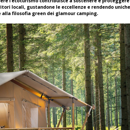
iere l’ecoturismo contribuisce a sostenere e proteggere
ritori locali, gustandone le eccellenze e rendendo uniche
 alla filosofia green dei glamour camping.