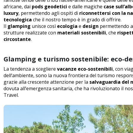
africane, dai
pods geodetici
e dalle magiche
case sull’al
luxury
, permettendo agli ospiti di
riconnettersi con la n
tecnologica
che il nostro tempo è in grado di offrire.
Il
glamping
unisce così
ecologia
e
design
permettendo a
strutture realizzate con
materiali sostenibili
, che
rispet
circostante
.
Glamping e turismo sostenibile: eco-des
La tendenza a scegliere
vacanze eco-sostenibili
, con via
dell’ambiente, sono la nuova frontiera del turismo respo
grazie alla crescente attenzione per la
salvaguardia del 
dovuta all’emergenza sanitaria, che ha rivoluzionato il no
Travel
.