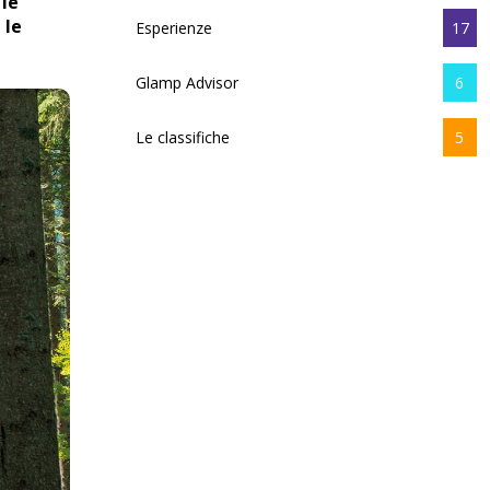
 le
 le
Esperienze
17
Glamp Advisor
6
Le classifiche
5