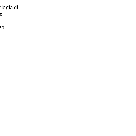
ologia di
o
za