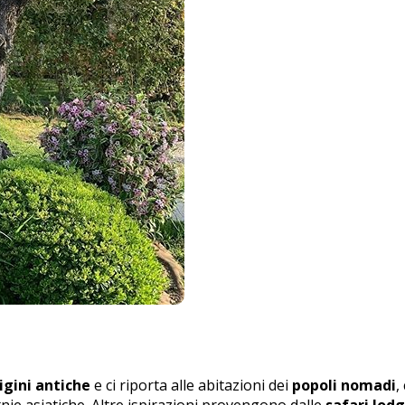
igini antiche
e ci riporta alle abitazioni dei
popoli nomadi
,
nie asiatiche. Altre ispirazioni provengono dalle
safari lod