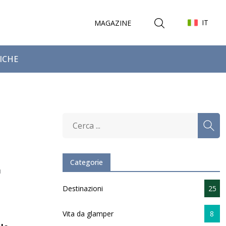
IT
MAGAZINE
FICHE
Categorie
r
Destinazioni
25
Vita da glamper
8