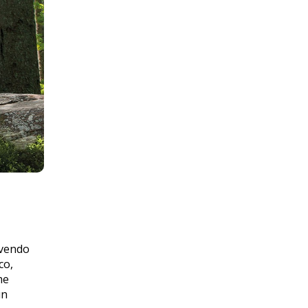
avendo
co,
me
un