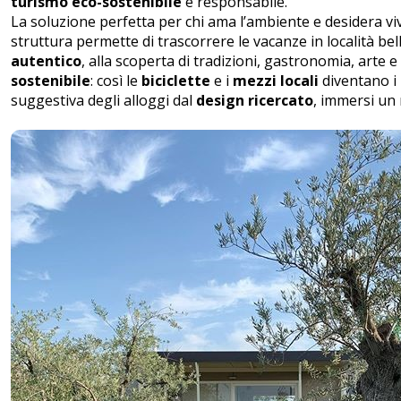
turismo eco-sostenibile
e responsabile.
La soluzione perfetta per chi ama l’ambiente e desidera v
struttura permette di trascorrere le vacanze in località be
autentico
, alla scoperta di tradizioni, gastronomia, arte e
sostenibile
: così le
biciclette
e i
mezzi locali
diventano i 
suggestiva degli alloggi dal
design ricercato
, immersi un