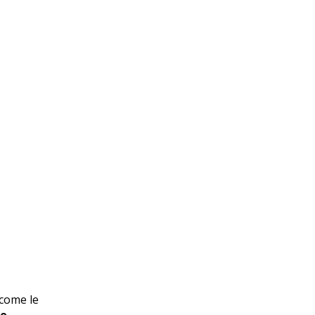
 come le
ge