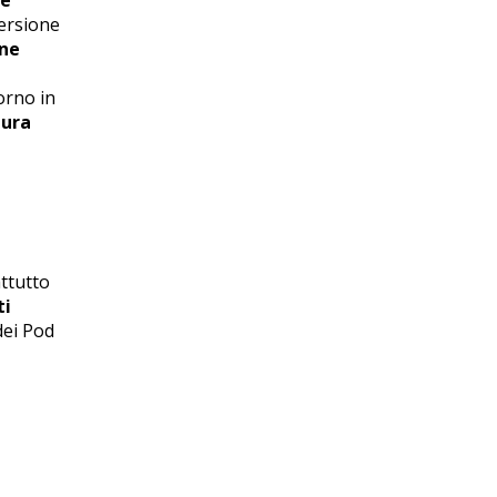
versione
one
orno in
tura
ttutto
ti
dei
Pod